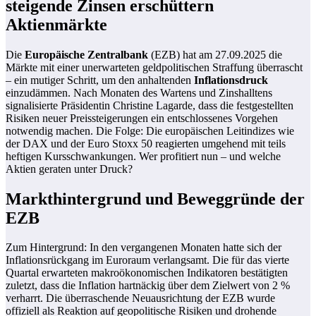
steigende Zinsen erschüttern
Aktienmärkte
Die
Europäische Zentralbank
(EZB) hat am 27.09.2025 die
Märkte mit einer unerwarteten geldpolitischen Straffung überrascht
– ein mutiger Schritt, um den anhaltenden
Inflationsdruck
einzudämmen. Nach Monaten des Wartens und Zinshalltens
signalisierte Präsidentin Christine Lagarde, dass die festgestellten
Risiken neuer Preissteigerungen ein entschlossenes Vorgehen
notwendig machen. Die Folge: Die europäischen Leitindizes wie
der DAX und der Euro Stoxx 50 reagierten umgehend mit teils
heftigen Kursschwankungen. Wer profitiert nun – und welche
Aktien geraten unter Druck?
Markthintergrund und Beweggründe der
EZB
Zum Hintergrund: In den vergangenen Monaten hatte sich der
Inflationsrückgang im Euroraum verlangsamt. Die für das vierte
Quartal erwarteten makroökonomischen Indikatoren bestätigten
zuletzt, dass die Inflation hartnäckig über dem Zielwert von 2 %
verharrt. Die überraschende Neuausrichtung der EZB wurde
offiziell als Reaktion auf geopolitische Risiken und drohende