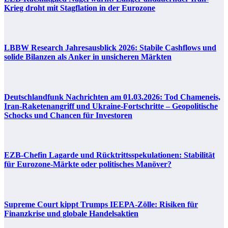
Krieg droht mit Stagflation in der Eurozone
LBBW Research Jahresausblick 2026: Stabile Cashflows und
solide Bilanzen als Anker in unsicheren Märkten
Deutschlandfunk Nachrichten am 01.03.2026: Tod Chameneis,
Iran-Raketenangriff und Ukraine-Fortschritte – Geopolitische
Schocks und Chancen für Investoren
EZB-Chefin Lagarde und Rücktrittsspekulationen: Stabilität
für Eurozone-Märkte oder politisches Manöver?
Supreme Court kippt Trumps IEEPA-Zölle: Risiken für
Finanzkrise und globale Handelsaktien