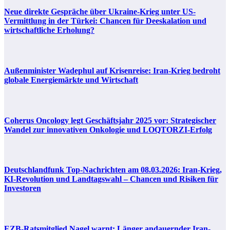
Neue direkte Gespräche über Ukraine-Krieg unter US-
Vermittlung in der Türkei: Chancen für Deeskalation und
wirtschaftliche Erholung?
Außenminister Wadephul auf Krisenreise: Iran-Krieg bedroht
globale Energiemärkte und Wirtschaft
Coherus Oncology legt Geschäftsjahr 2025 vor: Strategischer
Wandel zur innovativen Onkologie und LOQTORZI-Erfolg
Deutschlandfunk Top-Nachrichten am 08.03.2026: Iran-Krieg,
KI-Revolution und Landtagswahl – Chancen und Risiken für
Investoren
EZB-Ratsmitglied Nagel warnt: Länger andauernder Iran-