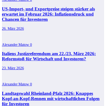
US-Import- und Exportpreise steigen stärker als
erwartet im Februar 2026: Inflationsdruck und
Chancen für Investoren
26. März 2026
Alexander Matow
0
Italiens Justizreferendum am 22./23. März 2026:
Reformstoß für Wirtschaft und Investoren?
23. März 2026
Alexander Matow
0
Landtagswahl Rheinland-Pfalz 2026: Knappes
Kopf-an-Kopf-Rennen mit wirtschaftlichen Folgen
für Investoren