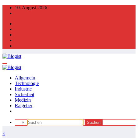
Zum
10. August 2026
Inhalt
springen
Allgemein
Technologie
Industrie
Sicherheit
Medizin
Ratgeber
×