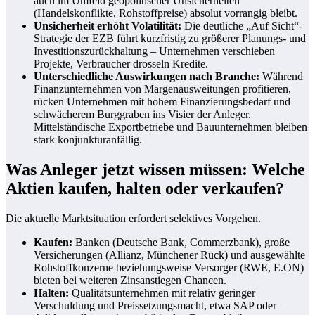
auch im Umfeld geopolitischer Unsicherheiten
(Handelskonflikte, Rohstoffpreise) absolut vorrangig bleibt.
Unsicherheit erhöht Volatilität:
Die deutliche „Auf Sicht“-
Strategie der EZB führt kurzfristig zu größerer Planungs- und
Investitionszurückhaltung – Unternehmen verschieben
Projekte, Verbraucher drosseln Kredite.
Unterschiedliche Auswirkungen nach Branche:
Während
Finanzunternehmen von Margenausweitungen profitieren,
rücken Unternehmen mit hohem Finanzierungsbedarf und
schwächerem Burggraben ins Visier der Anleger.
Mittelständische Exportbetriebe und Bauunternehmen bleiben
stark konjunkturanfällig.
Was Anleger jetzt wissen müssen: Welche
Aktien kaufen, halten oder verkaufen?
Die aktuelle Marktsituation erfordert selektives Vorgehen.
Kaufen:
Banken (Deutsche Bank, Commerzbank), große
Versicherungen (Allianz, Münchener Rück) und ausgewählte
Rohstoffkonzerne beziehungsweise Versorger (RWE, E.ON)
bieten bei weiteren Zinsanstiegen Chancen.
Halten:
Qualitätsunternehmen mit relativ geringer
Verschuldung und Preissetzungsmacht, etwa SAP oder