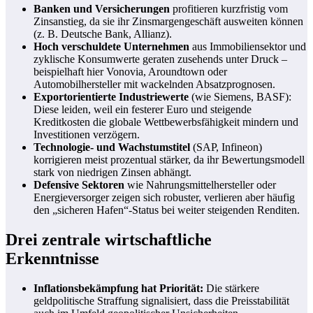
Banken und Versicherungen
profitieren kurzfristig vom
Zinsanstieg, da sie ihr Zinsmargengeschäft ausweiten können
(z. B. Deutsche Bank, Allianz).
Hoch verschuldete Unternehmen
aus Immobiliensektor und
zyklische Konsumwerte geraten zusehends unter Druck –
beispielhaft hier Vonovia, Aroundtown oder
Automobilhersteller mit wackelnden Absatzprognosen.
Exportorientierte Industriewerte
(wie Siemens, BASF):
Diese leiden, weil ein festerer Euro und steigende
Kreditkosten die globale Wettbewerbsfähigkeit mindern und
Investitionen verzögern.
Technologie- und Wachstumstitel
(SAP, Infineon)
korrigieren meist prozentual stärker, da ihr Bewertungsmodell
stark von niedrigen Zinsen abhängt.
Defensive Sektoren
wie Nahrungsmittelhersteller oder
Energieversorger zeigen sich robuster, verlieren aber häufig
den „sicheren Hafen“-Status bei weiter steigenden Renditen.
Drei zentrale wirtschaftliche
Erkenntnisse
Inflationsbekämpfung hat Priorität:
Die stärkere
geldpolitische Straffung signalisiert, dass die Preisstabilität