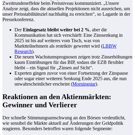
Zweitrundeneffekte beim Preisniveau kommuniziert. „Unsere
Analyse zeigt, dass die aktuellen Projektionen nicht ausreichen, um
unser Preisstabilitätsziel nachhaltig zu erreichen“, so Lagarde in der
Pressekonferenz.
Der
Einlagesatz bleibt weiter bei 2 %
, aber die
Kommunikation hat sich verschärft: Eine Zinssenkung in
2025 ist bis auf weiteres vom Tisch, was von
Marktteilnehmern als restriktiv gewertet wird (
LBBW
Research
).
Die neuen Wachstumsprognosen zeigen trotz Zinserhöhungen
kaum Eintrübungen für das BIP, sodass die EZB flexibler
bleibt – ein Signal für „Zinsen auf Sicht“.
Experten gingen zuvor von einer Fortsetzung der Zinspause
oder sogar einer weiteren Senkung Ende 2025 aus, die nun
unwahrscheinlicher erscheint (
Morningstar
).
Reaktionen an den Aktienmärkten:
Gewinner und Verlierer
Der schnelle Stimmungsumschwung an den Börsen verdeutlicht,
wie sensibel die Märkte aktuell auf Änderungen der Geldpolitik
reagieren. Besonders betroffen waren folgende Segmente: