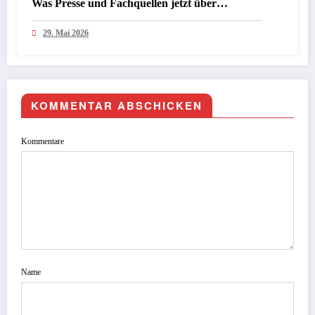
Was Presse und Fachquellen jetzt über
Sicherheit, Sprache und den nächsten KI-
29. Mai 2026
Schritt berichten
KOMMENTAR ABSCHICKEN
Kommentare
Name