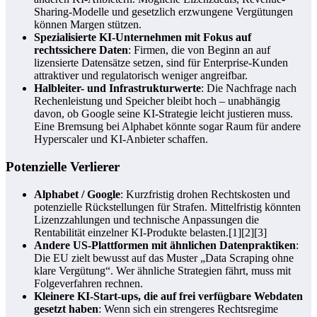
Sharing-Modelle und gesetzlich erzwungene Vergütungen
können Margen stützen.
Spezialisierte KI-Unternehmen mit Fokus auf
rechtssichere Daten
: Firmen, die von Beginn an auf
lizensierte Datensätze setzen, sind für Enterprise-Kunden
attraktiver und regulatorisch weniger angreifbar.
Halbleiter- und Infrastrukturwerte
: Die Nachfrage nach
Rechenleistung und Speicher bleibt hoch – unabhängig
davon, ob Google seine KI-Strategie leicht justieren muss.
Eine Bremsung bei Alphabet könnte sogar Raum für andere
Hyperscaler und KI-Anbieter schaffen.
Potenzielle Verlierer
Alphabet / Google
: Kurzfristig drohen Rechtskosten und
potenzielle Rückstellungen für Strafen. Mittelfristig könnten
Lizenzzahlungen und technische Anpassungen die
Rentabilität einzelner KI-Produkte belasten.[1][2][3]
Andere US-Plattformen mit ähnlichen Datenpraktiken
:
Die EU zielt bewusst auf das Muster „Data Scraping ohne
klare Vergütung“. Wer ähnliche Strategien fährt, muss mit
Folgeverfahren rechnen.
Kleinere KI-Start-ups, die auf frei verfügbare Webdaten
gesetzt haben
: Wenn sich ein strengeres Rechtsregime