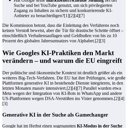
Hat Google seine
marktbeherrschende Stellung
bei der
Suche und bei YouTube genutzt, um sich privilegierten
Zugang zu Inhalten zu sichern und konkurrierende KI-
Anbieter zu benachteiligen?[1][2][4][7]
Die Kommission betont, dass die Einleitung des Verfahrens noch
keinen Verstoß beweist, aber die Tür für drastische Schritte öffnet –
einschließlich Verhaltensauflagen und Geldbußen von bis zu 10
Prozent des globalen Jahresumsatzes von Alphabet.[2][3]
Wie Googles KI-Praktiken den Markt
verändern – und warum die EU eingreift
Der politische und ökonomische Kontext ist deutlich größer als ein
weiteres Big-Tech-Verfahren. Die EU hat ihre Prüfungen, wie große
Plattformen generative KI in bestehende Dienste integrieren, in den
letzten Monaten massiv intensiviert.[2][4][7] Parallel wurden etwa
Meta wegen der Integration von KI-Bots in WhatsApp und andere
US-Plattformen wegen DSA-Verstößen ins Visier genommen.[2][4]
[3]
Generative KI in der Suche als Gamechanger
Google hat im Herbst einen sogenannten
KI-Modus in der Suche