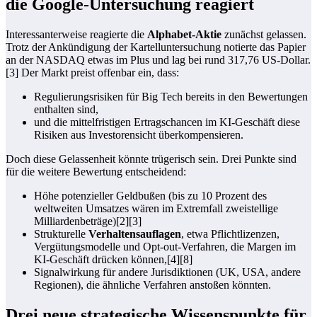
die Google-Untersuchung reagiert
Interessanterweise reagierte die
Alphabet-Aktie
zunächst gelassen.
Trotz der Ankündigung der Kartelluntersuchung notierte das Papier
an der NASDAQ etwas im Plus und lag bei rund 317,76 US-Dollar.
[3] Der Markt preist offenbar ein, dass:
Regulierungsrisiken für Big Tech bereits in den Bewertungen
enthalten sind,
und die mittelfristigen Ertragschancen im KI-Geschäft diese
Risiken aus Investorensicht überkompensieren.
Doch diese Gelassenheit könnte trügerisch sein. Drei Punkte sind
für die weitere Bewertung entscheidend:
Höhe potenzieller Geldbußen (bis zu 10 Prozent des
weltweiten Umsatzes wären im Extremfall zweistellige
Milliardenbeträge)[2][3]
Strukturelle
Verhaltensauflagen
, etwa Pflichtlizenzen,
Vergütungsmodelle und Opt-out-Verfahren, die Margen im
KI-Geschäft drücken können,[4][8]
Signalwirkung für andere Jurisdiktionen (UK, USA, andere
Regionen), die ähnliche Verfahren anstoßen könnten.
Drei neue strategische Wissenspunkte für