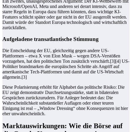
Ein zweites, unausgesprochenes Argument: Der KI-Wettbewerb mit
Microsoft/OpenAI, Meta und anderen sei derart intensiv, dass zu
starre Regeln in Europa dazu führen könnten, dass wichtige KI-
Features schlicht später oder gar nicht in der EU ausgerollt werden.
Damit würde der Standort Europa technologisch und wirtschaftlich
zurückfallen.
Aufgeladene transatlantische Stimmung
Die Entscheidung der EU, gleichzeitig gegen andere US-
Plattformen – etwa X von Elon Musk – wegen DSA-Verstößen
vorzugehen, hat den politischen Ton zusätzlich verschärft.[3][4] US-
Politiker brandmarken die europäischen Schritte als Angriff auf
amerikanische Tech-Plattformen und damit auf die US-Wirtschaft
allgemein.[3]
Diese Polarisierung erhöht für Alphabet das politische Risiko: Die
EU zeigt demonstrativ Durchsetzungsstärke, statt in bilateralen
Gesprächen zurückzurudern. Für Anleger bedeutet das: Die
Wahrscheinlichkeit substantieller Auflagen oder einer teuren
Einigung ist real – „Window Dressing“ ohne Konsequenzen ist hier
eher unwahrscheinlich.
Marktauswirkungen: Wie die Börse auf