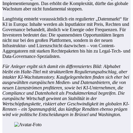
Implementierungen. Das erhöht die Komplexität, dürfte das globale
Wachstum aber nicht fundamental stoppen.
Langfristig entsteht voraussichtlich ein regulierter „Datenmarkt“ für
KI in Europa: Inhalte werden als Inputfaktor mit Preis, Rechten und
Governance behandelt, ähnlich wie Energie oder Frequenzen. Für
Investoren bedeutet das: Die spannendsten Opportunitäten liegen
nicht nur bei den großen Plattformen, sondern in der neuen
Infrastruktur- und Lizenzschicht dazwischen – von Content-
Aggregatoren mit starken Rechtepaketen bis hin zu Legal-Tech- und
Data-Governance-Spezialisten.
Für Anleger ergibt sich damit ein differenziertes Bild: Alphabet
bleibt ein Halte-Titel mit strukturellem Regulierungsabschlag, aber
intakter KI-Wachstumsstory. Kaufgelegenheiten finden sich eher bei
ausgewählten europäischen Medien- und Datenanbietern, die von
neuen Lizenzströmen profitieren, sowie bei KI-Unternehmen, die
Compliance und Datenhoheit als Produktmerkmal begreifen. Die
europäische Wirtschaft gewinnt an Stabilität in der
Wertschöpfungskette, riskiert aber Geschwindigkeit im globalen KI-
Rennen – ein Spannungsfeld, das künftige Renditen ebenso prägen
wird wie politische Entscheidungen in Brüssel und Washington.