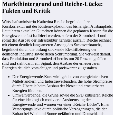
Markthintergrund und Reiche-Lücke:
Fakten und Kritik
Wirtschaftsministerin Katherina Reiche begründet ihre
Kurskorrektur mit der Kostenexplosion des bisherigen Ausbaupfads.
Laut ihrem aktuellen Gutachten können die geplanten Kosten für die
Energiewende fast
halbiert
werden, sofern der Strombedarf und
somit der Ausbau der Infrastruktur geringer ausfällt. Reiche rechnet
mit einem deutlich langsameren Anstieg des Stromverbrauchs,
begründet durch die bislang stockende Elektrifizierung der
deutschen Industrie sowie deren Schrumpfung. Sie verweist darauf,
dass Produktion und Strombedarf bereits um 20 Prozent gefallen
sind und sieht darin ein Signal, den Ausbau der erneuerbaren
Energien deutlich vorsichtiger und preiswerter zu gestalten.
Der Energiewende-Kurs wird gelobt von energieintensiven
Mittelständlern und Industrieverbänden, die hohe Strompreise
durch Übereile beim Ausbau der Netze und erneuerbarer
Energien fürchten.
Umweltverbände, die Grüne sowie die SPD kritisieren Reiche
für eine ideologisch motivierte Ausbremsung der
Energiewende und warnen vor einer „Reiche-Lücke“: Einer
Versorgungslücke durch politische Verzögerungen, die den
Zubau bei Wind und Sonne gefährden und Deutschlands