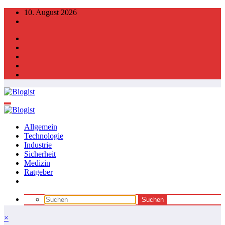
Zum
10. August 2026
Inhalt
springen
Allgemein
Technologie
Industrie
Sicherheit
Medizin
Ratgeber
×