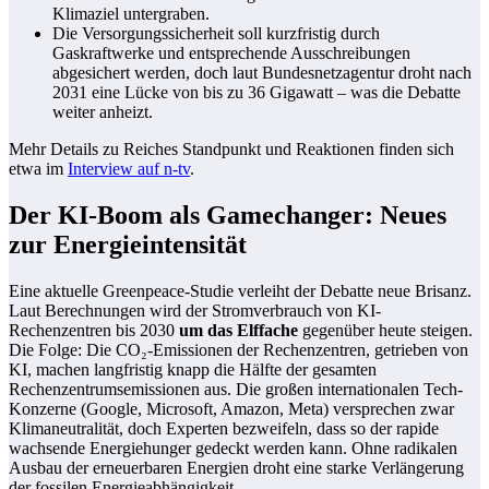
Klimaziel untergraben.
Die Versorgungssicherheit soll kurzfristig durch
Gaskraftwerke und entsprechende Ausschreibungen
abgesichert werden, doch laut Bundesnetzagentur droht nach
2031 eine Lücke von bis zu 36 Gigawatt – was die Debatte
weiter anheizt.
Mehr Details zu Reiches Standpunkt und Reaktionen finden sich
etwa im
Interview auf n-tv
.
Der KI-Boom als Gamechanger: Neues
zur Energieintensität
Eine aktuelle Greenpeace-Studie verleiht der Debatte neue Brisanz.
Laut Berechnungen wird der Stromverbrauch von KI-
Rechenzentren bis 2030
um das Elffache
gegenüber heute steigen.
Die Folge: Die CO₂-Emissionen der Rechenzentren, getrieben von
KI, machen langfristig knapp die Hälfte der gesamten
Rechenzentrumsemissionen aus. Die großen internationalen Tech-
Konzerne (Google, Microsoft, Amazon, Meta) versprechen zwar
Klimaneutralität, doch Experten bezweifeln, dass so der rapide
wachsende Energiehunger gedeckt werden kann. Ohne radikalen
Ausbau der erneuerbaren Energien droht eine starke Verlängerung
der fossilen Energieabhängigkeit.