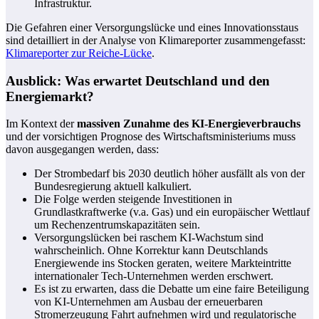
Infrastruktur.
Die Gefahren einer Versorgungslücke und eines Innovationsstaus
sind detailliert in der Analyse von Klimareporter zusammengefasst:
Klimareporter zur Reiche-Lücke
.
Ausblick: Was erwartet Deutschland und den
Energiemarkt?
Im Kontext der
massiven Zunahme des KI-Energieverbrauchs
und der vorsichtigen Prognose des Wirtschaftsministeriums muss
davon ausgegangen werden, dass:
Der Strombedarf bis 2030 deutlich höher ausfällt als von der
Bundesregierung aktuell kalkuliert.
Die Folge werden steigende Investitionen in
Grundlastkraftwerke (v.a. Gas) und ein europäischer Wettlauf
um Rechenzentrumskapazitäten sein.
Versorgungslücken bei raschem KI-Wachstum sind
wahrscheinlich. Ohne Korrektur kann Deutschlands
Energiewende ins Stocken geraten, weitere Markteintritte
internationaler Tech-Unternehmen werden erschwert.
Es ist zu erwarten, dass die Debatte um eine faire Beteiligung
von KI-Unternehmen am Ausbau der erneuerbaren
Stromerzeugung Fahrt aufnehmen wird und regulatorische