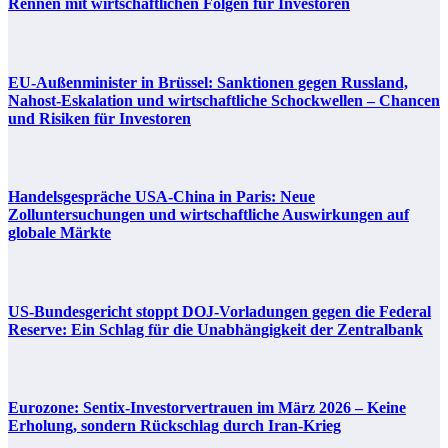
Rennen mit wirtschaftlichen Folgen für Investoren
EU-Außenminister in Brüssel: Sanktionen gegen Russland,
Nahost-Eskalation und wirtschaftliche Schockwellen – Chancen
und Risiken für Investoren
Handelsgespräche USA-China in Paris: Neue
Zolluntersuchungen und wirtschaftliche Auswirkungen auf
globale Märkte
US-Bundesgericht stoppt DOJ-Vorladungen gegen die Federal
Reserve: Ein Schlag für die Unabhängigkeit der Zentralbank
Eurozone: Sentix-Investorvertrauen im März 2026 – Keine
Erholung, sondern Rückschlag durch Iran-Krieg