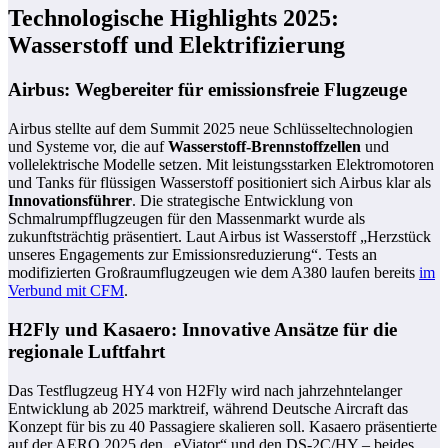
Technologische Highlights 2025:
Wasserstoff und Elektrifizierung
Airbus: Wegbereiter für emissionsfreie Flugzeuge
Airbus stellte auf dem Summit 2025 neue Schlüsseltechnologien
und Systeme vor, die auf
Wasserstoff-Brennstoffzellen
und
vollelektrische Modelle setzen. Mit leistungsstarken Elektromotoren
und Tanks für flüssigen Wasserstoff positioniert sich Airbus klar als
Innovationsführer
. Die strategische Entwicklung von
Schmalrumpfflugzeugen für den Massenmarkt wurde als
zukunftsträchtig präsentiert. Laut Airbus ist Wasserstoff „Herzstück
unseres Engagements zur Emissionsreduzierung“. Tests an
modifizierten Großraumflugzeugen wie dem A380 laufen bereits
im
Verbund mit CFM
.
H2Fly und Kasaero: Innovative Ansätze für die
regionale Luftfahrt
Das Testflugzeug HY4 von H2Fly wird nach jahrzehntelanger
Entwicklung ab 2025 marktreif, während Deutsche Aircraft das
Konzept für bis zu 40 Passagiere skalieren soll. Kasaero präsentierte
auf der AERO 2025 den „eViator“ und den DS-2C/HY – beides