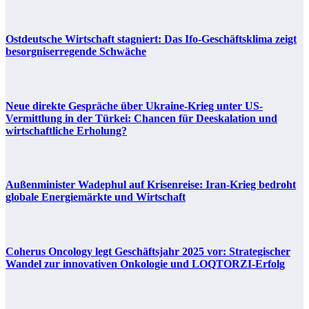
Ostdeutsche Wirtschaft stagniert: Das Ifo-Geschäftsklima zeigt
besorgniserregende Schwäche
Neue direkte Gespräche über Ukraine-Krieg unter US-
Vermittlung in der Türkei: Chancen für Deeskalation und
wirtschaftliche Erholung?
Außenminister Wadephul auf Krisenreise: Iran-Krieg bedroht
globale Energiemärkte und Wirtschaft
Coherus Oncology legt Geschäftsjahr 2025 vor: Strategischer
Wandel zur innovativen Onkologie und LOQTORZI-Erfolg