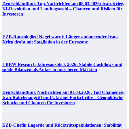
Deutschlandfunk Top-Nachrichten am 08.03.2026: Iran-Krieg,
KI-Revolution und Landtagswahl – Chancen und Risiken für
Investoren
EZB-Ratsmitglied Nagel warnt: Länger andauernder Iran-
Krieg droht mit Stagflation in der Eurozone
LBBW Research Jahresausblick 2026: Stabile Cashflows und
solide Bilanzen als Anker in unsicheren Märkten
Deutschlandfunk Nachrichten am 01.03.2026: Tod Chameneis,
Iran-Raketenangriff und Ukraine-Fortschritte – Geopolitische
Schocks und Chancen für Investoren
EZB-Chefin Lagarde und Rücktrittsspekulationen: Stabilität