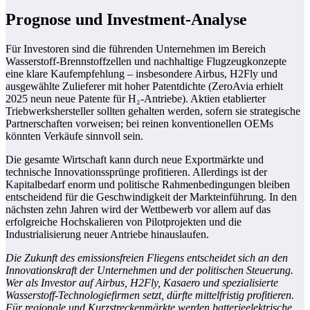
Prognose und Investment-Analyse
Für Investoren sind die führenden Unternehmen im Bereich
Wasserstoff-Brennstoffzellen und nachhaltige Flugzeugkonzepte
eine klare Kaufempfehlung – insbesondere Airbus, H2Fly und
ausgewählte Zulieferer mit hoher Patentdichte (ZeroAvia erhielt
2025 neun neue Patente für H₂-Antriebe). Aktien etablierter
Triebwerkshersteller sollten gehalten werden, sofern sie strategische
Partnerschaften vorweisen; bei reinen konventionellen OEMs
könnten Verkäufe sinnvoll sein.
Die gesamte Wirtschaft kann durch neue Exportmärkte und
technische Innovationssprünge profitieren. Allerdings ist der
Kapitalbedarf enorm und politische Rahmenbedingungen bleiben
entscheidend für die Geschwindigkeit der Markteinführung. In den
nächsten zehn Jahren wird der Wettbewerb vor allem auf das
erfolgreiche Hochskalieren von Pilotprojekten und die
Industrialisierung neuer Antriebe hinauslaufen.
Die Zukunft des emissionsfreien Fliegens entscheidet sich an den
Innovationskraft der Unternehmen und der politischen Steuerung.
Wer als Investor auf Airbus, H2Fly, Kasaero und spezialisierte
Wasserstoff-Technologiefirmen setzt, dürfte mittelfristig profitieren.
Für regionale und Kurzstreckenmärkte werden batterieelektrische