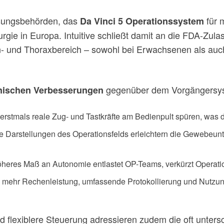
ssungsbehörden, das
für m
Da Vinci 5 Operationssystem
rurgie in Europa. Intuitive schließt damit an die FDA-Z
 und Thoraxbereich – sowohl bei Erwachsenen als auch b
gegenüber dem Vorgängersys
nischen Verbesserungen
erstmals reale Zug- und Tastkräfte am Bedienpult spüren, was d
re Darstellungen des Operationsfelds erleichtern die Gewebeun
höheres Maß an Autonomie entlastet OP-Teams, verkürzt Operatio
 mehr Rechenleistung, umfassende Protokollierung und Nutzung
flexiblere Steuerung adressieren zudem die oft untersc