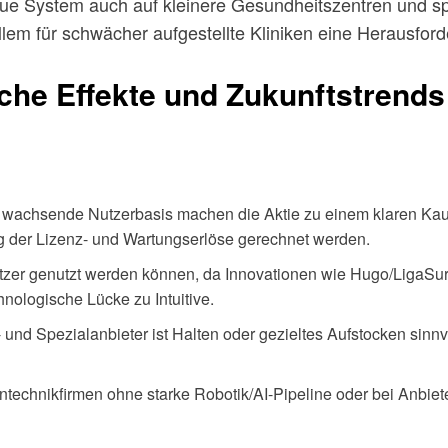
eue System auch auf kleinere Gesundheitszentren und sp
llem für schwächer aufgestellte Kliniken eine Herausfor
iche Effekte und Zukunftstrends
ie wachsende Nutzerbasis machen die Aktie zu einem klaren Kau
g der Lizenz- und Wartungserlöse gerechnet werden.
setzer genutzt werden können, da Innovationen wie Hugo/LigaSu
hnologische Lücke zu Intuitive.
 und Spezialanbieter ist Halten oder gezieltes Aufstocken sinnvo
ntechnikfirmen ohne starke Robotik/AI-Pipeline oder bei Anbiete