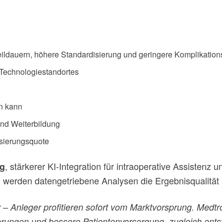
ildauern, höhere Standardisierung und geringere Komplikation
 Technologiestandortes
en kann
und Weiterbildung
isierungsquote
, stärkerer KI-Integration für intraoperative Assisten
ng
werden datengetriebene Analysen die Ergebnisqualität u
ner – Anleger profitieren sofort vom Marktvorsprung. Med
eigerungen und bessere Patientenversorgung, zugleich e