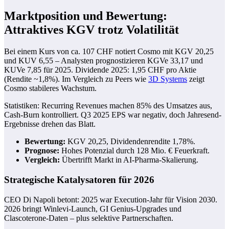
Marktposition und Bewertung:
Attraktives KGV trotz Volatilität
Bei einem Kurs von ca. 107 CHF notiert Cosmo mit KGV 20,25
und KUV 6,55 – Analysten prognostizieren KGVe 33,17 und
KUVe 7,85 für 2025. Dividende 2025: 1,95 CHF pro Aktie
(Rendite ~1,8%). Im Vergleich zu Peers wie
3D Systems
zeigt
Cosmo stabileres Wachstum.
Statistiken: Recurring Revenues machen 85% des Umsatzes aus,
Cash-Burn kontrolliert. Q3 2025 EPS war negativ, doch Jahresend-
Ergebnisse drehen das Blatt.
Bewertung:
KGV 20,25, Dividendenrendite 1,78%.
Prognose:
Hohes Potenzial durch 128 Mio. € Feuerkraft.
Vergleich:
Übertrifft Markt in AI-Pharma-Skalierung.
Strategische Katalysatoren für 2026
CEO Di Napoli betont: 2025 war Execution-Jahr für Vision 2030.
2026 bringt Winlevi-Launch, GI Genius-Upgrades und
Clascoterone-Daten – plus selektive Partnerschaften.