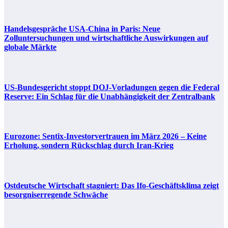
Handelsgespräche USA-China in Paris: Neue
Zolluntersuchungen und wirtschaftliche Auswirkungen auf
globale Märkte
US-Bundesgericht stoppt DOJ-Vorladungen gegen die Federal
Reserve: Ein Schlag für die Unabhängigkeit der Zentralbank
Eurozone: Sentix-Investorvertrauen im März 2026 – Keine
Erholung, sondern Rückschlag durch Iran-Krieg
Ostdeutsche Wirtschaft stagniert: Das Ifo-Geschäftsklima zeigt
besorgniserregende Schwäche