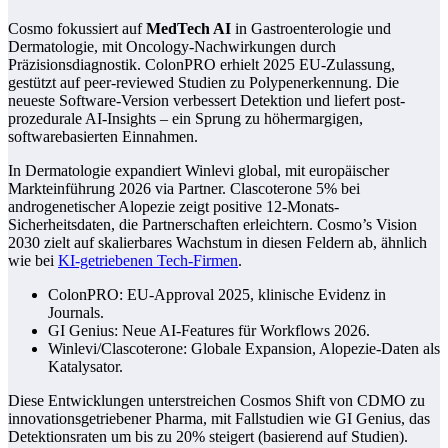
Cosmo fokussiert auf
MedTech AI
in Gastroenterologie und
Dermatologie, mit Oncology-Nachwirkungen durch
Präzisionsdiagnostik. ColonPRO erhielt 2025 EU-Zulassung,
gestützt auf peer-reviewed Studien zu Polypenerkennung. Die
neueste Software-Version verbessert Detektion und liefert post-
prozedurale AI-Insights – ein Sprung zu höhermargigen,
softwarebasierten Einnahmen.
In Dermatologie expandiert Winlevi global, mit europäischer
Markteinführung 2026 via Partner. Clascoterone 5% bei
androgenetischer Alopezie zeigt positive 12-Monats-
Sicherheitsdaten, die Partnerschaften erleichtern. Cosmo’s Vision
2030 zielt auf skalierbares Wachstum in diesen Feldern ab, ähnlich
wie bei
KI-getriebenen Tech-Firmen
.
ColonPRO: EU-Approval 2025, klinische Evidenz in
Journals.
GI Genius: Neue AI-Features für Workflows 2026.
Winlevi/Clascoterone: Globale Expansion, Alopezie-Daten als
Katalysator.
Diese Entwicklungen unterstreichen Cosmos Shift von CDMO zu
innovationsgetriebener Pharma, mit Fallstudien wie GI Genius, das
Detektionsraten um bis zu 20% steigert (basierend auf Studien).