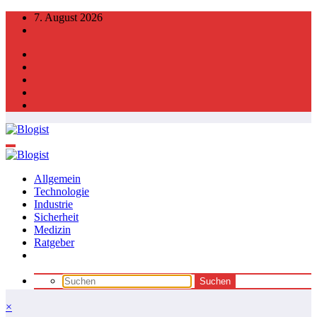
Zum
7. August 2026
Inhalt
springen
Allgemein
Technologie
Industrie
Sicherheit
Medizin
Ratgeber
×