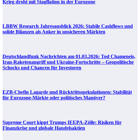
Krieg droht mit Stagflation in der Eurozone
LBBW Research Jahresausblick 2026: Stabile Cashflows und
solide Bilanzen als Anker in unsicheren Märkten
Deutschlandfunk Nachrichten am 01.03.2026: Tod Chameneis,
Iran-Raketenangriff und Ukraine-Fortschritte – Geopolitische
Schocks und Chancen für Investoren
EZB-Chefin Lagarde und Rücktrittsspekulationen: Stabilität
für Eurozone-Märkte oder politisches Manöver?
Supreme Court kippt Trumps IEEPA-Zölle: Risiken für
Finanzkrise und globale Handelsaktien