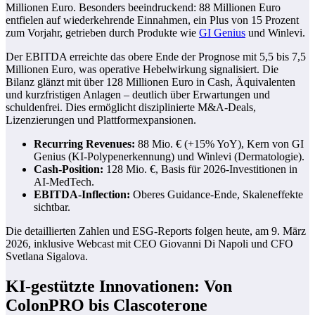
Millionen Euro. Besonders beeindruckend: 88 Millionen Euro
entfielen auf wiederkehrende Einnahmen, ein Plus von 15 Prozent
zum Vorjahr, getrieben durch Produkte wie
GI Genius
und Winlevi.
Der EBITDA erreichte das obere Ende der Prognose mit 5,5 bis 7,5
Millionen Euro, was operative Hebelwirkung signalisiert. Die
Bilanz glänzt mit über 128 Millionen Euro in Cash, Äquivalenten
und kurzfristigen Anlagen – deutlich über Erwartungen und
schuldenfrei. Dies ermöglicht disziplinierte M&A-Deals,
Lizenzierungen und Plattformexpansionen.
Recurring Revenues:
88 Mio. € (+15% YoY), Kern von GI
Genius (KI-Polypenerkennung) und Winlevi (Dermatologie).
Cash-Position:
128 Mio. €, Basis für 2026-Investitionen in
AI-MedTech.
EBITDA-Inflection:
Oberes Guidance-Ende, Skaleneffekte
sichtbar.
Die detaillierten Zahlen und ESG-Reports folgen heute, am 9. März
2026, inklusive Webcast mit CEO Giovanni Di Napoli und CFO
Svetlana Sigalova.
KI-gestützte Innovationen: Von
ColonPRO bis Clascoterone