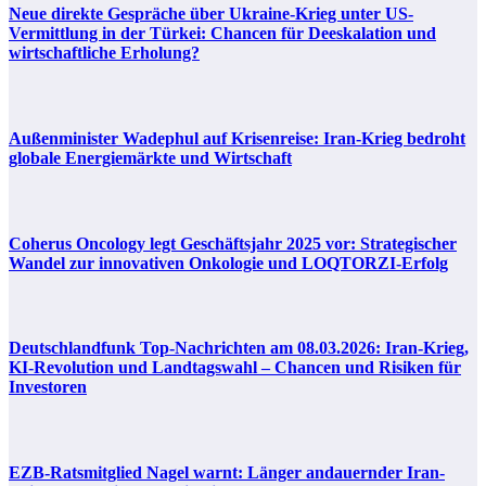
Neue direkte Gespräche über Ukraine-Krieg unter US-
Vermittlung in der Türkei: Chancen für Deeskalation und
wirtschaftliche Erholung?
Außenminister Wadephul auf Krisenreise: Iran-Krieg bedroht
globale Energiemärkte und Wirtschaft
Coherus Oncology legt Geschäftsjahr 2025 vor: Strategischer
Wandel zur innovativen Onkologie und LOQTORZI-Erfolg
Deutschlandfunk Top-Nachrichten am 08.03.2026: Iran-Krieg,
KI-Revolution und Landtagswahl – Chancen und Risiken für
Investoren
EZB-Ratsmitglied Nagel warnt: Länger andauernder Iran-