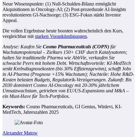
Neue Wissenspunkte: (1) Null-Schulden-Bilanz ermöglicht
Akquisitionen in Oncology-AI; (2) Post-prozedurale AI-Insights
revolutionieren GI-Nachsorge; (3) ESG-Fokus stärkt Investor
Appeal.
Die vollen Ergebnisse heute boosten wahrscheinlich den Kurs,
vergleichbar mit
starken Vorankündigungen
.
Analyse: Kaufen Sie
Cosmo Pharmaceuticals (COPN)
für
Wachstumspotenzial – Zielkurs 150+ CHF durch Katalysatoren;
halten Sie traditionelle Pharma wie AbbVie, verkaufen Sie
schwache Peers mit hohem Debt. Wirtschaftsvorteile: KI-MedTech
senkt Krebsdiagnosekosten (bis 30% Effizienzgewinn), schafft Jobs
in AI-Pharma (Prognose +15% Wachstum); Nachteile: Hohe R&D-
Kosten belasten Budgets, Regulatorik-Verzögerungen. Zukunft: Bis
2030 dominiert Cosmo AI-Oncology mit 20-30% jährlichem
Umsatzwachstum, getrieben von EU/US-Expansions und M&A –
ein Must-Have für Tech-Portfolios.
Keywords:
Cosmo Pharmaceuticals, GI Genius, Winlevi, KI-
MedTech, Jahreszahlen 2025
Alexander Matow