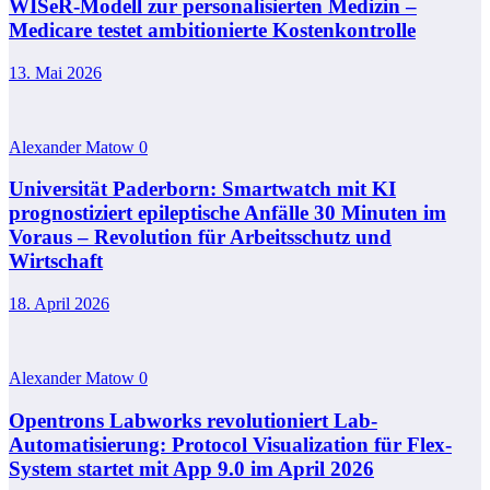
WISeR-Modell zur personalisierten Medizin –
Medicare testet ambitionierte Kostenkontrolle
13. Mai 2026
Alexander Matow
0
Universität Paderborn: Smartwatch mit KI
prognostiziert epileptische Anfälle 30 Minuten im
Voraus – Revolution für Arbeitsschutz und
Wirtschaft
18. April 2026
Alexander Matow
0
Opentrons Labworks revolutioniert Lab-
Automatisierung: Protocol Visualization für Flex-
System startet mit App 9.0 im April 2026