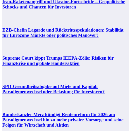
Iran-Raketenangriff und Ukraine-Fortschritte – Geopolitische
Schocks und Chancen für Investoren
EZB-Chefin Lagarde und Rücktrittsspekulationen: Stabilität
für Eurozone-Märkte oder politisches Manöver?
Supreme Court kippt Trumps IEEPA-Zölle: Risiken für
Finanzkrise und globale Handelsaktien
SPD-Gesundheitsabgabe auf Miete und Kapital:
Paradigmenwechsel oder Belastung für Investoren?
Bundeskanzler Merz kündigt Rentenreform für 2026 an:
Paradigmenwechsel hin zu mehr privater Vorsorge und seine
Folgen für Wirtschaft und Aktien