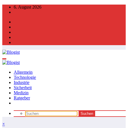
Zum
6. August 2026
Inhalt
springen
Allgemein
Technologie
Industrie
Sicherheit
Medizin
Ratgeber
×