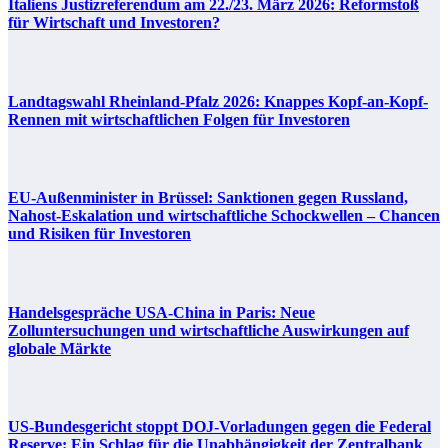
Italiens Justizreferendum am 22./23. März 2026: Reformstoß
für Wirtschaft und Investoren?
Landtagswahl Rheinland-Pfalz 2026: Knappes Kopf-an-Kopf-
Rennen mit wirtschaftlichen Folgen für Investoren
EU-Außenminister in Brüssel: Sanktionen gegen Russland,
Nahost-Eskalation und wirtschaftliche Schockwellen – Chancen
und Risiken für Investoren
Handelsgespräche USA-China in Paris: Neue
Zolluntersuchungen und wirtschaftliche Auswirkungen auf
globale Märkte
US-Bundesgericht stoppt DOJ-Vorladungen gegen die Federal
Reserve: Ein Schlag für die Unabhängigkeit der Zentralbank