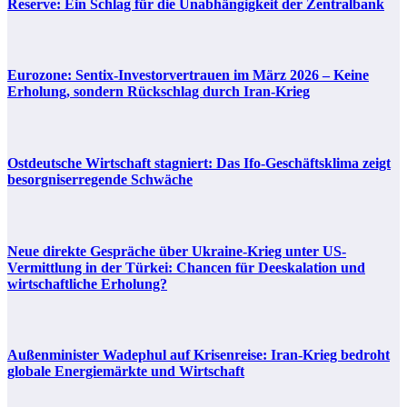
Reserve: Ein Schlag für die Unabhängigkeit der Zentralbank
Eurozone: Sentix-Investorvertrauen im März 2026 – Keine
Erholung, sondern Rückschlag durch Iran-Krieg
Ostdeutsche Wirtschaft stagniert: Das Ifo-Geschäftsklima zeigt
besorgniserregende Schwäche
Neue direkte Gespräche über Ukraine-Krieg unter US-
Vermittlung in der Türkei: Chancen für Deeskalation und
wirtschaftliche Erholung?
Außenminister Wadephul auf Krisenreise: Iran-Krieg bedroht
globale Energiemärkte und Wirtschaft