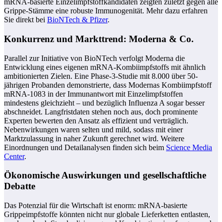
mRNA-basierte Einzelimpfstoffkandidaten zeigten zuletzt gegen alle
Grippe-Stämme eine robuste Immunogenität. Mehr dazu erfahren
Sie direkt bei
BioNTech & Pfizer
.
Konkurrenz und Markttrend: Moderna & Co.
Parallel zur Initiative von BioNTech verfolgt Moderna die
Entwicklung eines eigenen mRNA-Kombiimpfstoffs mit ähnlich
ambitionierten Zielen. Eine Phase-3-Studie mit 8.000 über 50-
jährigen Probanden demonstrierte, dass Modernas Kombiimpfstoff
mRNA-1083 in der Immunantwort mit Einzelimpfstoffen
mindestens gleichzieht – und bezüglich Influenza A sogar besser
abschneidet. Langfristdaten stehen noch aus, doch prominente
Experten bewerten den Ansatz als effizient und verträglich.
Nebenwirkungen waren selten und mild, sodass mit einer
Marktzulassung in naher Zukunft gerechnet wird. Weitere
Einordnungen und Detailanalysen finden sich beim
Science Media
Center
.
Ökonomische Auswirkungen und gesellschaftliche
Debatte
Das Potenzial für die Wirtschaft ist enorm: mRNA-basierte
Grippeimpfstoffe könnten nicht nur globale Lieferketten entlasten,