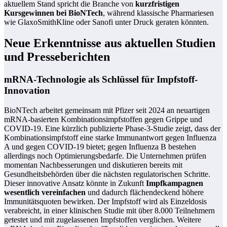
aktuellem Stand spricht die Branche von
kurzfristigen
Kursgewinnen bei BioNTech
, während klassische Pharmariesen
wie GlaxoSmithKline oder Sanofi unter Druck geraten könnten.
Neue Erkenntnisse aus aktuellen Studien
und Presseberichten
mRNA-Technologie als Schlüssel für Impfstoff-
Innovation
BioNTech arbeitet gemeinsam mit Pfizer seit 2024 an neuartigen
mRNA-basierten Kombinationsimpfstoffen gegen Grippe und
COVID-19. Eine kürzlich publizierte Phase-3-Studie zeigt, dass der
Kombinationsimpfstoff eine starke Immunantwort gegen Influenza
A und gegen COVID-19 bietet; gegen Influenza B bestehen
allerdings noch Optimierungsbedarfe. Die Unternehmen prüfen
momentan Nachbesserungen und diskutieren bereits mit
Gesundheitsbehörden über die nächsten regulatorischen Schritte.
Dieser innovative Ansatz könnte in Zukunft
Impfkampagnen
wesentlich vereinfachen
und dadurch flächendeckend höhere
Immunitätsquoten bewirken. Der Impfstoff wird als Einzeldosis
verabreicht, in einer klinischen Studie mit über 8.000 Teilnehmern
getestet und mit zugelassenen Impfstoffen verglichen. Weitere