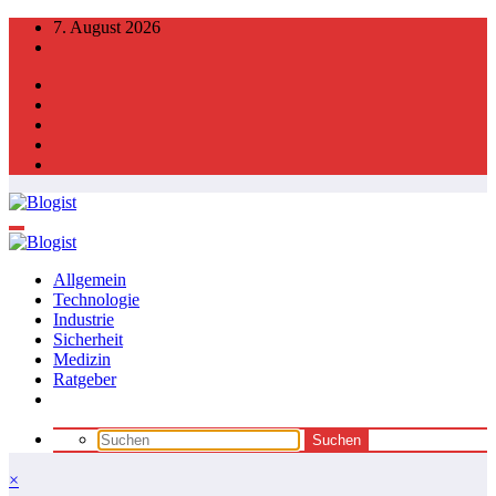
Zum
7. August 2026
Inhalt
springen
Allgemein
Technologie
Industrie
Sicherheit
Medizin
Ratgeber
×