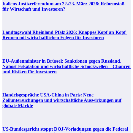
Italiens Justizreferendum am 22./23. März 2026: Reformstoß
für Wirtschaft und Investoren?
Landtagswahl Rheinland-Pfalz 2026: Knappes Kopf-an-Kopf-
Rennen mit wirtschaftlichen Folgen für Investoren
EU-Außenminister in Brüssel: Sanktionen gegen Russland,
Nahost-Eskalation und wirtschaftliche Schockwellen – Chancen
und Risiken für Investoren
Handelsgespräche USA-China in Paris: Neue
Zolluntersuchungen und wirtschaftliche Auswirkungen auf
globale Märkte
US-Bundesgericht stoppt DOJ-Vorladungen gegen die Federal