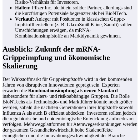
Risiko-Verhältnis für Investoren.
Halten:
Pfizer Inc. bleibt ein solider Partner, allerdings sind
die kurzfristigen Potenziale begrenzter als bei BioNTech.
Verkauf:
Anleger mit Positionen in klassischen Grippe-
Impfstoffherstellern (z. B. GlaxoSmithKline, Sanofi) sollten
Umschichtungen erwägen, da mRNA-
Kombinationsimpfstoffe an Marktdynamik gewinnen.
Ausblick: Zukunft der mRNA-
Grippeimpfung und ökonomische
Skalierung
Der Wirkstoffmarkt für Grippeimpfstoffe wird in den kommenden
Jahren von disruptiven Innovationen geprägt sein. Experten
erwarten die
Kombinationsimpfung als neuen Standard
–
insbesondere für alters- und risikoabhängige Gruppen. Die Rolle
BioNTechs als Technologie- und Marktführer könnte noch größer
werden, sobald die nächsten Generationen ihrer Impfstoffe sowohl
Influenza A als auch B effizient abdecken. Investoren sollten jedoch
die regulatorische und epidemiologische Entwicklung aufmerksam
verfolgen. Mehrwegplattformen für Atemwegserkrankungen werden
der gesamten Gesundheitswirtschaft hohe Skaleneffekte
ermöglichen und die Innovationsgeschwindigkeit der Branche