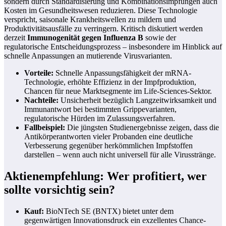
sondern durch Standardisierung und Kombinationsimpfungen auch
Kosten im Gesundheitswesen reduzieren. Diese Technologie
verspricht, saisonale Krankheitswellen zu mildern und
Produktivitätsausfälle zu verringern. Kritisch diskutiert werden
derzeit
Immunogenität gegen Influenza B
sowie der
regulatorische Entscheidungsprozess – insbesondere im Hinblick auf
schnelle Anpassungen an mutierende Virusvarianten.
Vorteile:
Schnelle Anpassungsfähigkeit der mRNA-
Technologie, erhöhte Effizienz in der Impfproduktion,
Chancen für neue Marktsegmente im Life-Sciences-Sektor.
Nachteile:
Unsicherheit bezüglich Langzeitwirksamkeit und
Immunantwort bei bestimmten Grippevarianten,
regulatorische Hürden im Zulassungsverfahren.
Fallbeispiel:
Die jüngsten Studienergebnisse zeigen, dass die
Antikörperantworten vieler Probanden eine deutliche
Verbesserung gegenüber herkömmlichen Impfstoffen
darstellen – wenn auch nicht universell für alle Virusstränge.
Aktienempfehlung: Wer profitiert, wer
sollte vorsichtig sein?
Kauf:
BioNTech SE (BNTX) bietet unter dem
gegenwärtigen Innovationsdruck ein exzellentes Chance-