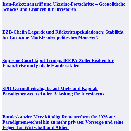
Iran-Raketenangriff und Ukraine-Fortschritte – Geopolitische
Schocks und Chancen für Investoren
EZB-Chefin Lagarde und Rücktrittsspekulationen: Stabilität
für Eurozone-Märkte oder politisches Manöver?
Supreme Court kippt Trumps IEEPA-Zölle: Risiken für
Finanzkrise und globale Handelsaktien
SPD-Gesundheitsabgabe auf Miete und Kapital:
Paradigmenwechsel oder Belastung für Investoren?
Bundeskanzler Merz kündigt Rentenreform für 2026 an:
Paradigmenwechsel hin zu mehr privater Vorsorge und seine
Folgen für Wirtschaft und Aktien