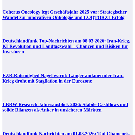
Coherus Oncology legt Geschäftsjahr 2025 vor: Strategischer
Wandel zur innovativen Onkologie und LOQTORZI-Erfolg
Deutschlandfunk Top-Nachrichten am 08.03.2026: Iran-Krieg,
KI-Revolution und Landtagswahl – Chancen und Risiken für
Investoren
EZB-Ratsmitglied Nagel warnt: Länger andauernder Iran-
Krieg droht mit Stagflation in der Eurozone
LBBW Research Jahresausblick 2026: Stabile Cashflows und
solide Bilanzen als Anker in unsicheren Märkten
Deutschlandfunk Nachrichten am 01.03.2026: Tod Chameneis,