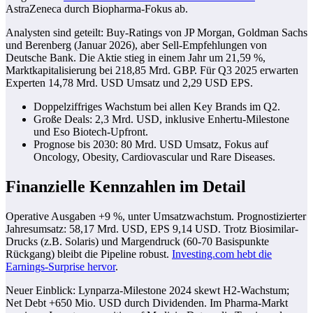
AstraZeneca durch Biopharma-Fokus ab.
Analysten sind geteilt: Buy-Ratings von JP Morgan, Goldman Sachs
und Berenberg (Januar 2026), aber Sell-Empfehlungen von
Deutsche Bank. Die Aktie stieg in einem Jahr um 21,59 %,
Marktkapitalisierung bei 218,85 Mrd. GBP. Für Q3 2025 erwarten
Experten 14,78 Mrd. USD Umsatz und 2,29 USD EPS.
Doppelziffriges Wachstum bei allen Key Brands im Q2.
Große Deals: 2,3 Mrd. USD, inklusive Enhertu-Milestone
und Eso Biotech-Upfront.
Prognose bis 2030: 80 Mrd. USD Umsatz, Fokus auf
Oncology, Obesity, Cardiovascular und Rare Diseases.
Finanzielle Kennzahlen im Detail
Operative Ausgaben +9 %, unter Umsatzwachstum. Prognostizierter
Jahresumsatz: 58,17 Mrd. USD, EPS 9,14 USD. Trotz Biosimilar-
Drucks (z.B. Solaris) und Margendruck (60-70 Basispunkte
Rückgang) bleibt die Pipeline robust.
Investing.com hebt die
Earnings-Surprise hervor
.
Neuer Einblick: Lynparza-Milestone 2024 skewt H2-Wachstum;
Net Debt +650 Mio. USD durch Dividenden. Im Pharma-Markt