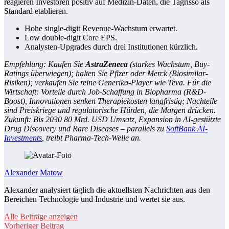
reagieren Investoren positiv auf Medizin-Daten, die Tagrisso als
Standard etablieren.
Hohe single-digit Revenue-Wachstum erwartet.
Low double-digit Core EPS.
Analysten-Upgrades durch drei Institutionen kürzlich.
Empfehlung: Kaufen Sie
AstraZeneca
(starkes Wachstum, Buy-
Ratings überwiegen); halten Sie Pfizer oder Merck (Biosimilar-
Risiken); verkaufen Sie reine Generika-Player wie Teva. Für die
Wirtschaft: Vorteile durch Job-Schaffung in Biopharma (R&D-
Boost), Innovationen senken Therapiekosten langfristig; Nachteile
sind Preiskriege und regulatorische Hürden, die Margen drücken.
Zukunft: Bis 2030 80 Mrd. USD Umsatz, Expansion in AI-gestützte
Drug Discovery und Rare Diseases – parallels zu
SoftBank AI-
Investments
, treibt Pharma-Tech-Welle an.
Alexander Matow
Alexander analysiert täglich die aktuellsten Nachrichten aus den
Bereichen Technologie und Industrie und wertet sie aus.
Alle Beiträge anzeigen
Vorheriger Beitrag