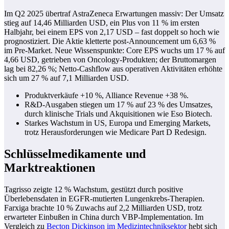
Im Q2 2025 übertraf AstraZeneca Erwartungen massiv: Der Umsatz
stieg auf 14,46 Milliarden USD, ein Plus von 11 % im ersten
Halbjahr, bei einem EPS von 2,17 USD – fast doppelt so hoch wie
prognostiziert. Die Aktie kletterte post-Announcement um 6,63 %
im Pre-Market. Neue Wissenspunkte: Core EPS wuchs um 17 % auf
4,66 USD, getrieben von Oncology-Produkten; der Bruttomargen
lag bei 82,26 %; Netto-Cashflow aus operativen Aktivitäten erhöhte
sich um 27 % auf 7,1 Milliarden USD.
Produktverkäufe +10 %, Alliance Revenue +38 %.
R&D-Ausgaben stiegen um 17 % auf 23 % des Umsatzes,
durch klinische Trials und Akquisitionen wie Eso Biotech.
Starkes Wachstum in US, Europa und Emerging Markets,
trotz Herausforderungen wie Medicare Part D Redesign.
Schlüsselmedikamente und
Marktreaktionen
Tagrisso zeigte 12 % Wachstum, gestützt durch positive
Überlebensdaten in EGFR-mutierten Lungenkrebs-Therapien.
Farxiga brachte 10 % Zuwachs auf 2,2 Milliarden USD, trotz
erwarteter Einbußen in China durch VBP-Implementation. Im
Vergleich zu
Becton Dickinson im Medizintechniksektor
hebt sich