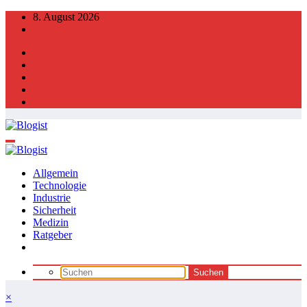
Zum
8. August 2026
Inhalt
springen
Allgemein
Technologie
Industrie
Sicherheit
Medizin
Ratgeber
×