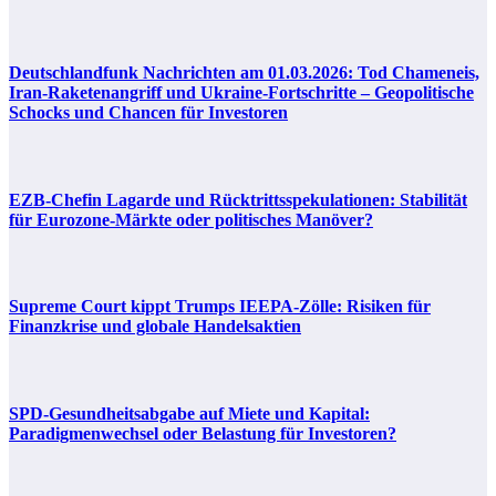
Deutschlandfunk Nachrichten am 01.03.2026: Tod Chameneis,
Iran-Raketenangriff und Ukraine-Fortschritte – Geopolitische
Schocks und Chancen für Investoren
EZB-Chefin Lagarde und Rücktrittsspekulationen: Stabilität
für Eurozone-Märkte oder politisches Manöver?
Supreme Court kippt Trumps IEEPA-Zölle: Risiken für
Finanzkrise und globale Handelsaktien
SPD-Gesundheitsabgabe auf Miete und Kapital:
Paradigmenwechsel oder Belastung für Investoren?