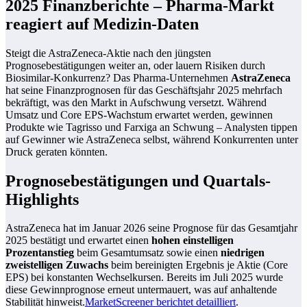
2025 Finanzberichte – Pharma-Markt
reagiert auf Medizin-Daten
Steigt die AstraZeneca-Aktie nach den jüngsten
Prognosebestätigungen weiter an, oder lauern Risiken durch
Biosimilar-Konkurrenz? Das Pharma-Unternehmen
AstraZeneca
hat seine Finanzprognosen für das Geschäftsjahr 2025 mehrfach
bekräftigt, was den Markt in Aufschwung versetzt. Während
Umsatz und Core EPS-Wachstum erwartet werden, gewinnen
Produkte wie Tagrisso und Farxiga an Schwung – Analysten tippen
auf Gewinner wie AstraZeneca selbst, während Konkurrenten unter
Druck geraten könnten.
Prognosebestätigungen und Quartals-
Highlights
AstraZeneca hat im Januar 2026 seine Prognose für das Gesamtjahr
2025 bestätigt und erwartet einen
hohen einstelligen
Prozentanstieg
beim Gesamtumsatz sowie einen
niedrigen
zweistelligen Zuwachs
beim bereinigten Ergebnis je Aktie (Core
EPS) bei konstanten Wechselkursen. Bereits im Juli 2025 wurde
diese Gewinnprognose erneut untermauert, was auf anhaltende
Stabilität hinweist.
MarketScreener berichtet detailliert
.