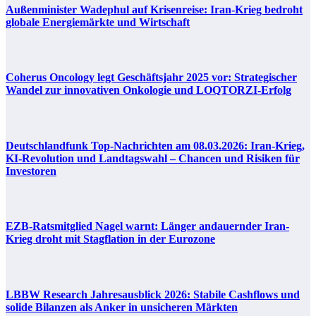
Außenminister Wadephul auf Krisenreise: Iran-Krieg bedroht
globale Energiemärkte und Wirtschaft
Coherus Oncology legt Geschäftsjahr 2025 vor: Strategischer
Wandel zur innovativen Onkologie und LOQTORZI-Erfolg
Deutschlandfunk Top-Nachrichten am 08.03.2026: Iran-Krieg,
KI-Revolution und Landtagswahl – Chancen und Risiken für
Investoren
EZB-Ratsmitglied Nagel warnt: Länger andauernder Iran-
Krieg droht mit Stagflation in der Eurozone
LBBW Research Jahresausblick 2026: Stabile Cashflows und
solide Bilanzen als Anker in unsicheren Märkten