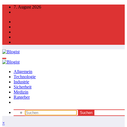
Zum
7. August 2026
Inhalt
springen
Allgemein
Technologie
Industrie
Sicherheit
Medizin
Ratgeber
×