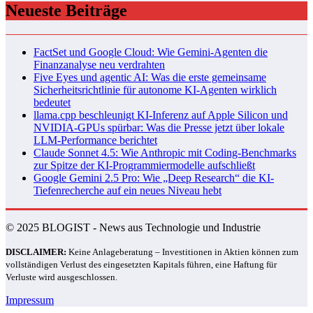
Neueste Beiträge
FactSet und Google Cloud: Wie Gemini-Agenten die
Finanzanalyse neu verdrahten
Five Eyes und agentic AI: Was die erste gemeinsame
Sicherheitsrichtlinie für autonome KI-Agenten wirklich
bedeutet
llama.cpp beschleunigt KI-Inferenz auf Apple Silicon und
NVIDIA-GPUs spürbar: Was die Presse jetzt über lokale
LLM-Performance berichtet
Claude Sonnet 4.5: Wie Anthropic mit Coding‑Benchmarks
zur Spitze der KI-Programmiermodelle aufschließt
Google Gemini 2.5 Pro: Wie „Deep Research“ die KI-
Tiefenrecherche auf ein neues Niveau hebt
© 2025 BLOGIST - News aus Technologie und Industrie
DISCLAIMER:
Keine Anlageberatung – Investitionen in Aktien können zum
vollständigen Verlust des eingesetzten Kapitals führen, eine Haftung für
Verluste wird ausgeschlossen.
Impressum